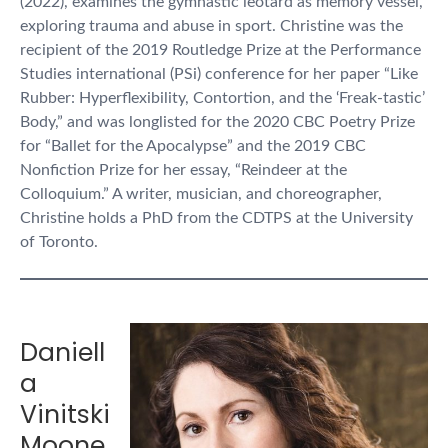
(2022), examines the gymnastic leotard as memory vessel,
exploring trauma and abuse in sport. Christine was the
recipient of the 2019 Routledge Prize at the Performance
Studies international (PSi) conference for her paper “Like
Rubber: Hyperflexibility, Contortion, and the ‘Freak-tastic’
Body,” and was longlisted for the 2020 CBC Poetry Prize
for “Ballet for the Apocalypse” and the 2019 CBC
Nonfiction Prize for her essay, “Reindeer at the
Colloquium.” A writer, musician, and choreographer,
Christine holds a PhD from the CDTPS at the University
of Toronto.
Daniell
a
Vinitski
Moone