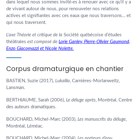
dans lequel nous sommes invité·es à renouer avec ce qu’il y a
de vivant autour de nous, pour renouveler nos relations
actives et signifiantes avec ces eaux que nous traversons… et
qui nous traversent.
L’axe Théorie et critique de la
Société québécoise d’études
théâtrales
est composé de
Lorie Ganley, Pierre-Olivier Gaumond,
Enzo Giacomazzi et Nicole Nolette.
Corpus dramaturgique en chantier
BASTIEN, Suzie (2017),
Lukalila
, Carnières-Morlanweltz,
Lansman.
BERTHIAUME, Sarah (2006),
Le déluge après
, Montréal, Centre
des auteurs dramatiques.
BOUCHARD, Michel-Marc (2003),
Les manuscrits du déluge
,
Montréal, Léméac.
BOUCHARD, Michel-Marc (2004),
Les porteurs d’eau
,