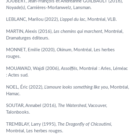
JOUBERT, Jean-François et Andréanne GUILBAULT (2016),
Noyade(s)
, Carnières-Morlanwelz, Lansman.
LEBLANC, Marilou (2022),
L’appel du lac
, Montréal, VLB.
MARTIN, Alexis (2016),
Les chemins qui marchent
, Montréal,
Dramaturges éditeurs.
MONNET, Emilie (2020),
Okinum
, Montréal, Les herbes
rouges.
MOUAWAD, Wajdi (2006),
Assoiffés
, Montréal : Arles, Léméac
: Actes sud.
NOEL, Éric (2022),
L’amoure looks something like you
, Montréal,
Hamac.
SOUTAR, Annabel (2016),
The Watershed
, Vacouver,
Talonbooks.
TREMBLAY, Larry (1995),
The
Dragonfly of Chicoutimi
,
Montréal, Les herbes rouges.