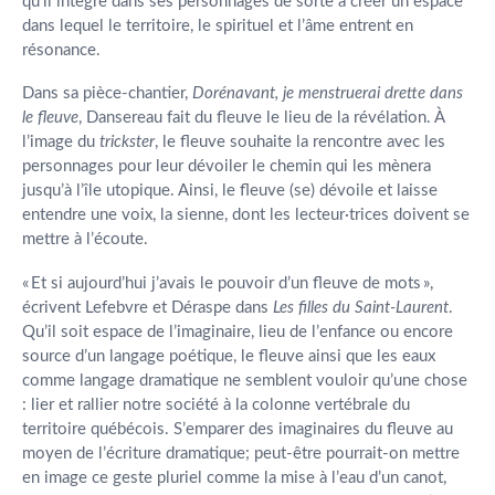
qu’il intègre dans ses personnages de sorte à créer un espace
dans lequel le territoire, le spirituel et l’âme entrent en
résonance.
Dans sa pièce-chantier,
Dorénavant, je menstruerai drette dans
le fleuve
, Dansereau fait du fleuve le lieu de la révélation. À
l’image du
trickster
, le fleuve souhaite la rencontre avec les
personnages pour leur dévoiler le chemin qui les mènera
jusqu’à l’île utopique. Ainsi, le fleuve (se) dévoile et laisse
entendre une voix, la sienne, dont les lecteur·trices doivent se
mettre à l’écoute.
« Et si aujourd’hui j’avais le pouvoir d’un fleuve de mots »,
écrivent Lefebvre et Déraspe dans
Les filles du Saint-Laurent
.
Qu’il soit espace de l’imaginaire, lieu de l’enfance ou encore
source d’un langage poétique, le fleuve ainsi que les eaux
comme langage dramatique ne semblent vouloir qu’une chose
: lier et rallier notre société à la colonne vertébrale du
territoire québécois. S’emparer des imaginaires du fleuve au
moyen de l’écriture dramatique; peut-être pourrait-on mettre
en image ce geste pluriel comme la mise à l’eau d’un canot,